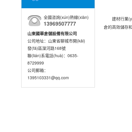
全國咨詢(xún)熱線(xiàn)
建材行業(
13969507777
倉的高效儲存和
山東國華倉儲設備有限公司
公司地址：山東省聊城市開(kāi)
發(fā)區灤河路168號
聯(lián)系電話(huà)：0635-
8729999
公司郵箱：
1395103331@qq.com