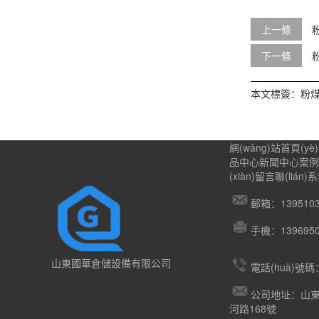
上一條
下一條
本文標簽：
粉
網(wǎng)站首頁(yè)
品中心
新聞中心
案例
(xiàn)留言
聯(lián)
郵箱：1395103
手機：1396950
山東國華倉儲設備有限公司
電話(huà)號碼：
公司地址：山東省
河路168號