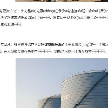
)電廠(chǎng)：火力發(fā)電廠(chǎng)在發(fā)電過(guò)程中會(
決了粉煤灰的堆放問(wèn)題，還有助于減少環(huán)境污染
揚塵和泄漏。
儲存基地：雖然糧食儲存不是
粉煤灰鋼板倉
的主要應用領(lǐng)域，但
。在大型糧食儲存基地中，鋼板倉可以用于儲存谷物、豆