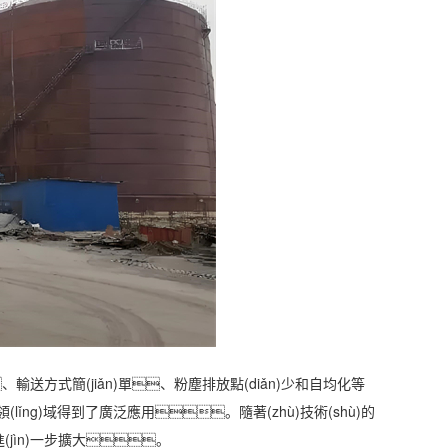
方式簡(jiǎn)單、粉塵排放點(diǎn)少和自均化等
等領(lǐng)域得到了廣泛應用。隨著(zhù)技術(shù)的
進(jìn)一步擴大。