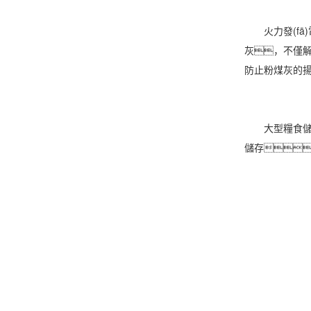
火力發(fā
灰，不僅解
防止粉煤灰的
大型糧食
儲存