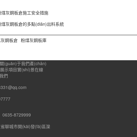
粉煤灰鋼板倉施工安全措施
粉煤灰鋼板倉的多點(diǎn)出料系統
煤灰鋼板倉
粉煤灰鋼板庫
關(guān)于我們
產(chǎn)
展示
項目實(shí)景
在線
系我們
331@qq.com
7777
0635-8729999
聊城市開(kāi)發(fā)區灤