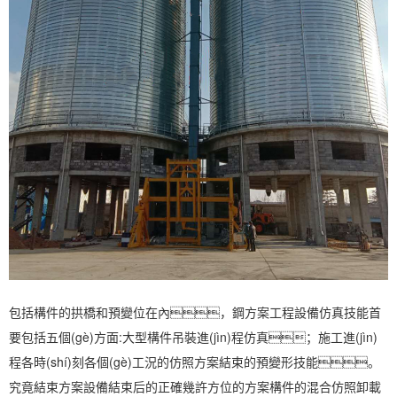
包括構件的拱橋和預變位在內，鋼方案工程設備仿真技能首
要包括五個(gè)方面:大型構件吊裝進(jìn)程仿真；施工進(jìn)
程各時(shí)刻各個(gè)工況的仿照方案結束的預變形技能。
究竟結束方案設備結束后的正確幾許方位的方案構件的混合仿照卸載