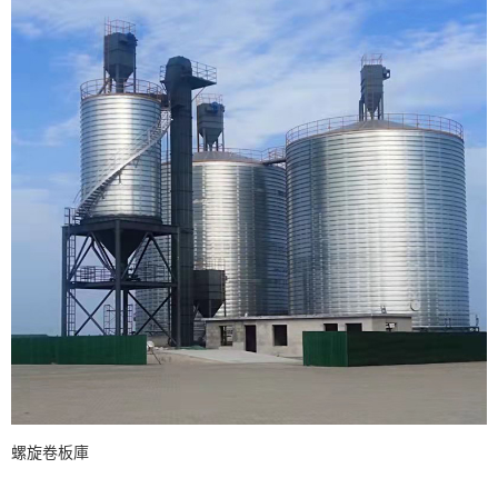
螺旋卷板庫